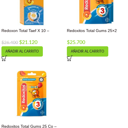
Redoxon Total Taef X 10 –
Redoxitos Total Gums 25×2
Unidad a $1640
Gomitas Vitaminas Defensas
$
21.120
$
25.700
$
26.400
AÑADIR AL CARRITO
AÑADIR AL CARRITO
Redoxitos Total Gums 25 Co –