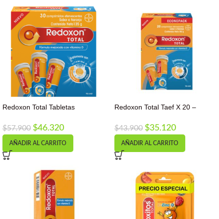
Redoxon Total Tabletas
Redoxon Total Taef X 20 –
Efervecentes x30
Unidad a $1300
$
46.320
$
35.120
$
57.900
$
43.900
AÑADIR AL CARRITO
AÑADIR AL CARRITO