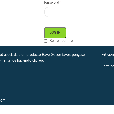
*
Password
LOG IN
Remember me
Peticio
dad asociada a un producto Bayer®, por favor, póngase
omentarios haciendo clic
aquí
Término
.com