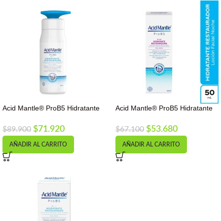
Acid Mantle® ProB5 Hidratante
Acid Mantle® ProB5 Hidratante
Restaurador Corporal 400mL
Restauradora Nocturna
$
71.920
$
53.680
$
89.900
$
67.100
AÑADIR AL CARRITO
AÑADIR AL CARRITO