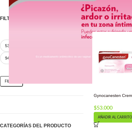
FILTRAR POR PRECIO
FILTRAR
Gynocanesten Cre
X20gr 3dias Imp
$
53.000
AÑADIR AL CARRIT
CATEGORÍAS DEL PRODUCTO