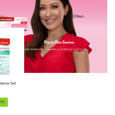
Filters
lance Gel
ores
ITO