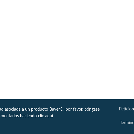
Peticio
dad asociada a un producto Bayer®, por favor, póngase
omentarios haciendo clic
aquí
Término