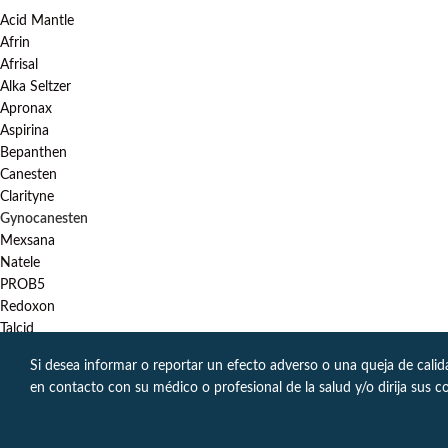
Acid Mantle
Afrin
Afrisal
Alka Seltzer
Apronax
Aspirina
Bepanthen
Canesten
Clarityne
Gynocanesten
Mexsana
Natele
PROB5
Redoxon
Talcid
Si desea informar o reportar un efecto adverso o una queja de cali
en contacto con su médico o profesional de la salud y/o dirija sus c