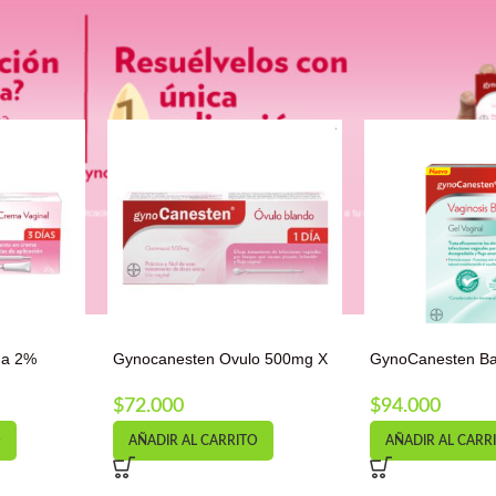
ma 2%
Gynocanesten Ovulo 500mg X
GynoCanesten Ba
1und
intimo X7 aplicad
$
72.000
$
94.000
O
AÑADIR AL CARRITO
AÑADIR AL CARR