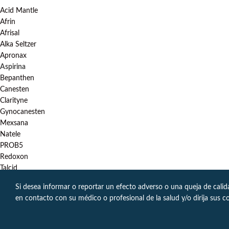
Acid Mantle
Afrin
Afrisal
Alka Seltzer
Apronax
Aspirina
Bepanthen
Canesten
Clarityne
Gynocanesten
Mexsana
Natele
PROB5
Redoxon
Talcid
Si desea informar o reportar un efecto adverso o una queja de cali
en contacto con su médico o profesional de la salud y/o dirija sus c