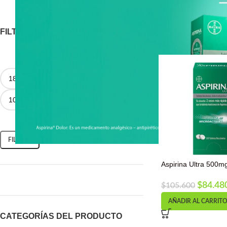
FILTRAR POR PRECIO
FILTRAR
Aspirina Ultra 500m
$
84.48
$
105.600
AÑADIR AL CARRIT
CATEGORÍAS DEL PRODUCTO