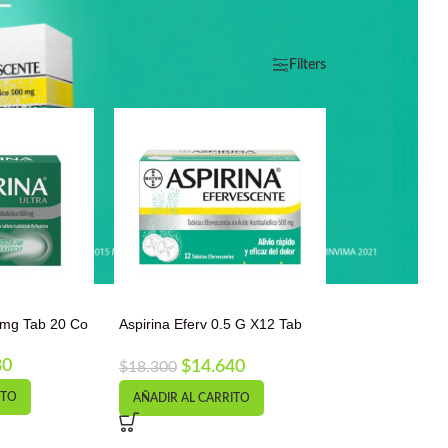
Filters
00mg Tab 20 Co
Aspirina Eferv 0.5 G X12 Tab
Imp Co
80
$
14.640
$
18.300
ITO
AÑADIR AL CARRITO