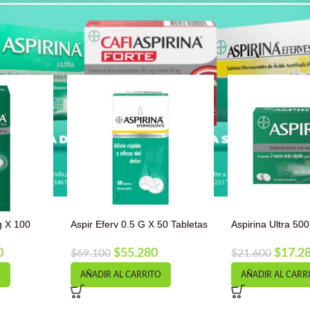
g X 100
Aspir Eferv 0.5 G X 50 Tabletas
Aspirina Ultra 5
0
$
55.280
$
17.2
$
69.100
$
21.600
O
AÑADIR AL CARRITO
AÑADIR AL CARR