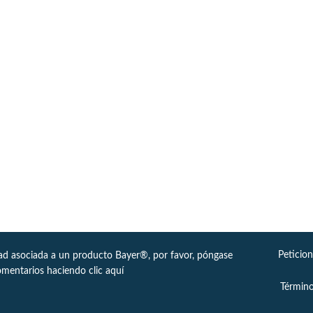
Peticio
dad asociada a un producto Bayer®, por favor, póngase
omentarios haciendo clic
aquí
Término