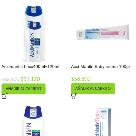
Acidmantle Locx400ml+120ml
Acid Mantle Baby crema 100gr
Oferta Co
$
56.800
$
51.120
$
63.900
AÑADIR AL CARRITO
AÑADIR AL CARRITO