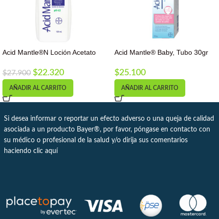
Acid Mantle®N Loción Acetato
Acid Mantle® Baby, Tubo 30gr
de Aluminio Frasco 120 mL Reg.
San. INVIMA 2009M-0010112
$
25.100
$
22.320
$
27.900
AÑADIR AL CARRITO
AÑADIR AL CARRITO
Si desea informar o reportar un efecto adverso o una queja de calidad
asociada a un producto Bayer®, por favor, póngase en contacto con
su médico o profesional de la salud y/o dirija sus comentarios
haciendo clic
aquí