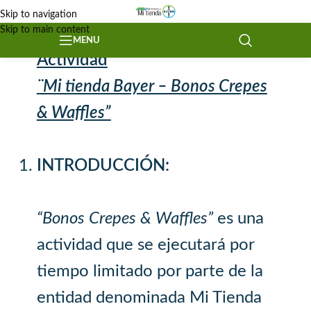
Skip to navigation
Skip to main content
Términos y Condiciones
MENU
Actividad
¨Mi tienda Bayer – Bonos Crepes
& Waffles”
INTRODUCCIÓN:
“Bonos Crepes & Waffles”
es una
actividad que se ejecutará por
tiempo limitado por parte de la
entidad denominada Mi Tienda