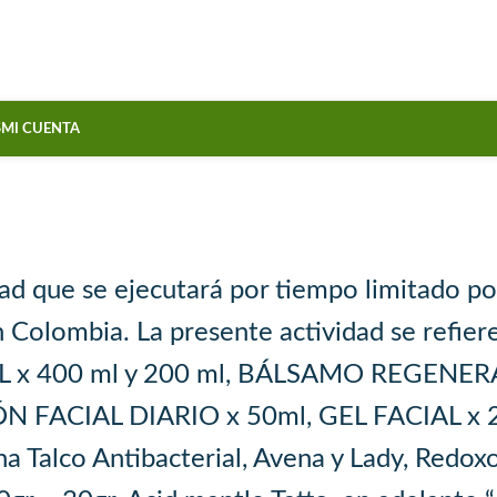
Términos y Condiciones Activi
¨Mi tienda Bayer –Bono Crepes2
S
MI CUENTA
dad que se ejecutará por tiempo limitado p
 Colombia. La presente actividad se refiere
 x 400 ml y 200 ml, BÁLSAMO REGENER
FACIAL DIARIO x 50ml, GEL FACIAL x 200
a Talco Antibacterial, Avena y Lady, Redoxo