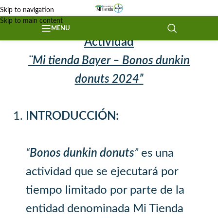
Skip to navigation
Skip to main content
Términos y Condiciones
MENU
Actividad
¨Mi tienda Bayer – Bonos dunkin
donuts 2024”
INTRODUCCIÓN:
“
Bonos dunkin donuts
”
es una
actividad que se ejecutará por
tiempo limitado por parte de la
entidad denominada Mi Tienda