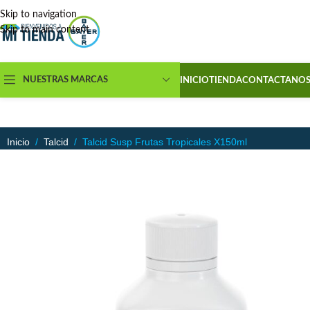
Skip to navigation
Skip to main content
NUESTRAS MARCAS
INICIO
TIENDA
CONTACTANO
Inicio
/
Talcid
/
Talcid Susp Frutas Tropicales X150ml