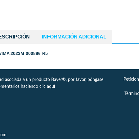
ESCRIPCIÓN
INFORMACIÓN ADICIONAL
NVIMA 2023M-000886-R5
Peticio
dad asociada a un producto Bayer®, por favor, póngase
omentarios haciendo clic
aquí
Término
.com