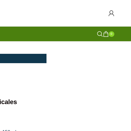
0
cales