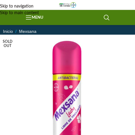
Skip to navigation
Skip to main content
MENU
Inicio
/
Mexsana
SOLD
OUT