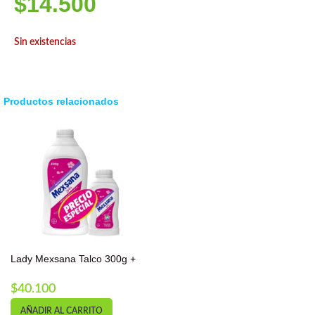
$
14.500
Sin existencias
Productos relacionados
Lady Mexsana Talco 300g +
85g CO
$
40.100
AÑADIR AL CARRITO